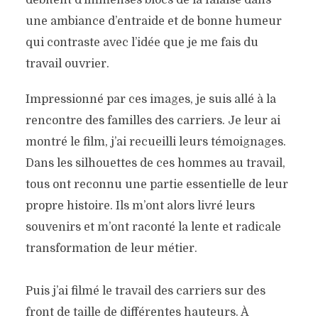
débitent d’immenses blocs de la falaise dans
une ambiance d’entraide et de bonne humeur
qui contraste avec l’idée que je me fais du
travail ouvrier.
Impressionné par ces images, je suis allé à la
rencontre des familles des carriers. Je leur ai
montré le film, j’ai recueilli leurs témoignages.
L’ÉTÉ EN POUSSIÈRE,
Dans les silhouettes de ces hommes au travail,
L’HIVER EN BOUE
tous ont reconnu une partie essentielle de leur
propre histoire. Ils m’ont alors livré leurs
13 novembre 2025
souvenirs et m’ont raconté la lente et radicale
transformation de leur métier.
Puis j’ai filmé le travail des carriers sur des
front de taille de différentes hauteurs. À