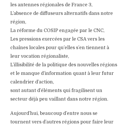
les antennes régionales de France 3,
L’absence de diffuseurs alternatifs dans notre
région,
La réforme du COSIP engagée par le CNC,
Les pressions exercées par le CSA vers les
LE CINÉMA EN
chaînes locales pour qu’elles s’en tiennent à
leur vocation régionaliste,
BOURGOGNE-FRANCHE-
L’illisibilité de la politique des nouvelles régions
COMTÉ, NOUS AVONS
et le manque d’information quant à leur futur
DES PROPOSITIONS À
calendrier d’action,
FAIRE !
sont autant d’éléments qui fragilisent un
8 juin 2016
secteur déjà peu vaillant dans notre région.
Aujourd’hui, beaucoup d’entre nous se
tournent vers d’autres régions pour faire leur